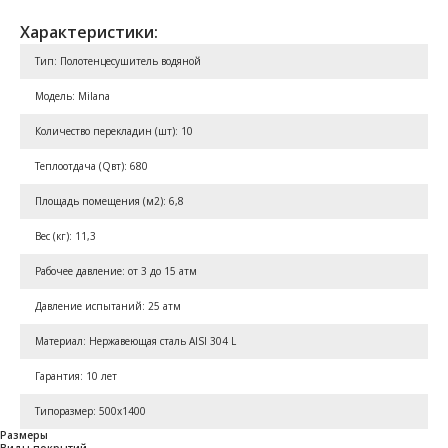
Характеристики:
Тип: Полотенцесушитель водяной
Модель: Milana
Количество перекладин (шт): 10
Теплоотдача (Qвт): 680
Площадь помещения (м2): 6,8
Вес (кг): 11,3
Рабочее давление: от 3 до 15 атм
Давление испытаний: 25 атм
Материал: Нержавеющая сталь AISI 304 L
Гарантия: 10 лет
Типоразмер: 500x1400
Размеры
Виды покрытий