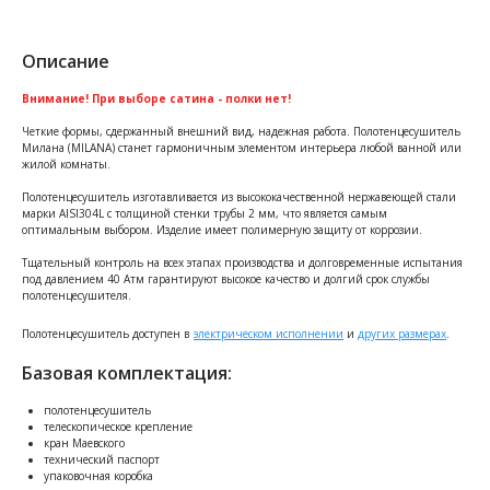
Описание
Внимание! При выборе сатина - полки нет!
Четкие формы, сдержанный внешний вид, надежная работа. Полотенцесушитель
Милана (MILANA) cтанет гармоничным элементом интерьера любой ванной или
жилой комнаты.
Полотенцесушитель изготавливается из высококачественной нержавеющей стали
марки AISI304L с толщиной стенки трубы 2 мм, что является самым
оптимальным выбором. Изделие имеет полимерную защиту от коррозии.
Тщательный контроль на всех этапах производства и долговременные испытания
под давлением 40 Атм гарантируют высокое качество и долгий срок службы
полотенцесушителя.
Полотенцесушитель доступен в
электрическом исполнении
и
других размерах
.
Базовая комплектация:
полотенцесушитель
телескопическое крепление
кран Маевского
технический паспорт
упаковочная коробка