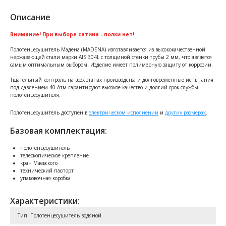
Описание
Внимание! При выборе сатина - полки нет!
Полотенцесушитель Мадена (MADENA) изготавливается из высококачественной
нержавеющей стали марки AISI304L с толщиной стенки трубы 2 мм, что является
самым оптимальным выбором. Изделие имеет полимерную защиту от коррозии.
Тщательный контроль на всех этапах производства и долговременные испытания
под давлением 40 Атм гарантируют высокое качество и долгий срок службы
полотенцесушителя.
Полотенцесушитель доступен в
электрическом исполнении
и
других размерах
.
Базовая комплектация:
полотенцесушитель
телескопическое крепление
кран Маевского
технический паспорт
упаковочная коробка
Характеристики:
Тип: Полотенцесушитель водяной