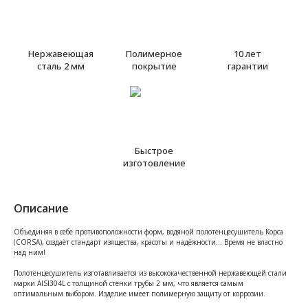
Нержавеющая
Полимерное
10 лет
сталь 2 мм
покрытие
гарантии
Быстрое
изготовление
Описание
Объединяя в себе противоположности форм, водяной полотенцесушитель Корса
(CORSA), создаёт стандарт изящества, красоты и надёжности… Время не властно
над ним!
Полотенцесушитель изготавливается из высококачественной нержавеющей стали
марки AISI304L с толщиной стенки трубы 2 мм, что является самым
оптимальным выбором. Изделие имеет полимерную защиту от коррозии.