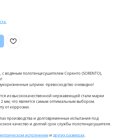
ста.
, с водяным полотенцесушителем Соренто (SORENTO),
о!
езукоризненные штрихи -превосходство очевидно!
тся из высококачественной нержавеющей стали марки
ы 2 мм, что является самым оптимальным выбором.
у от коррозии.
апах производства и долговременные испытания под
сокое качество и долгий срок службы полотенцесушителя.
лектрическом исполнении
и
других размерах
.