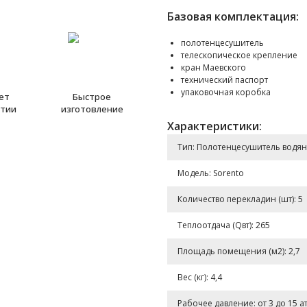
Базовая комплектация:
полотенцесушитель
телескопическое крепление
кран Маевского
технический паспорт
упаковочная коробка
лет
Быстрое
нтии
изготовление
Характеристики:
Тип: Полотенцесушитель водя
Модель: Sorento
Количество перекладин (шт): 5
Теплоотдача (Qвт): 265
Площадь помещения (м2): 2,7
Вес (кг): 4,4
Рабочее давление: от 3 до 15 а