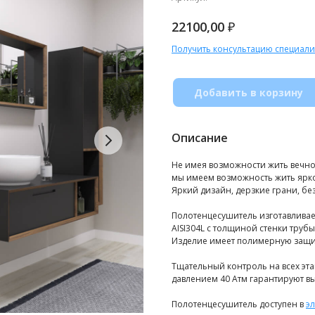
₽
22100,00
Получить консультацию специали
Добавить в корзину
Описание
Не имея возможности жить вечно
мы имеем возможность жить ярк
Яркий дизайн, дерзкие грани, б
Полотенцесушитель изготавливае
AISI304L с толщиной стенки труб
Изделие имеет полимерную защит
Тщательный контроль на всех эт
давлением 40 Атм гарантируют вы
Полотенцесушитель доступен в
э