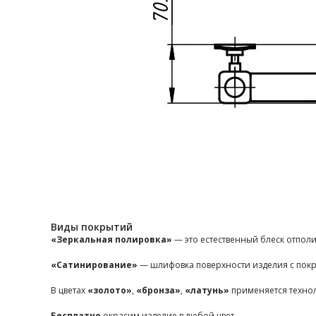
Виды покрытий
«Зеркальная полировка»
— это естественный блеск отпол
«Сатинирование»
— шлифовка поверхности изделия с покр
В цветах
«золото»
,
«бронза»
,
«латунь»
применяется техно
Бесплатно
окрасим изделие в любой цвет