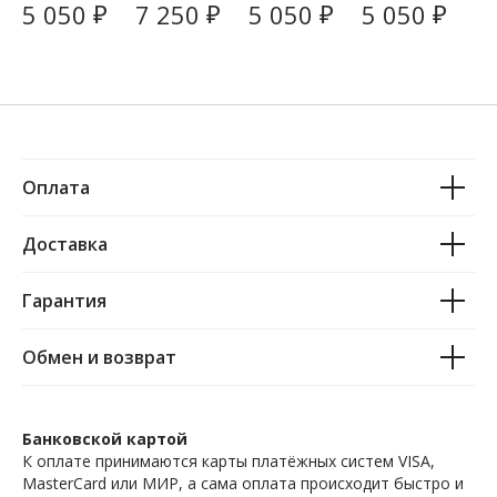
₽
₽
₽
₽
5 050
7 250
5 050
5 050
6
лем
я
я с вентилем
я (круглый)
я (круглый)
я 
(квадратны
(квадратны
1" г/ш
3/4" 1/2" г/ш
(к
/ш
й) 3/4" 1/2" г/
й) 3/4" 1/2" г/
3/
ш
ш
Оплата
Доставка
Гарантия
Обмен и возврат
Банковской картой
К оплате принимаются карты платёжных систем VISA,
MasterCard или МИР, а сама оплата происходит быстро и