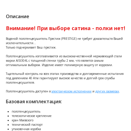
Описание
Внимание! При выборе сатина - полки нет!
Водяной полотенцесушитель Престиж (PRESTIGE) не требует доказательств Вашей
исключительности…
Только подчеркивает Ваш престиж.
Полотенцесушитель изготавливается из высококачественной нержавеющей стали
марки AISI304L с толщиной стенки трубы 2 мм, что является самым
оптимальным выбором. Изделие имеет полимерную защиту от коррозии.
Тщательный контроль на всех этапах производства и долговременные испытания
под давлением 40 Атм гарантируют высокое качество и долгий срок службы
полотенцесушителя.
Полотенцесушитель доступен в
электрическом исполнении
и
других размерах
.
Базовая комплектация:
полотенцесушитель
телескопическое крепление
кран Маевского
технический паспорт
упаковочная коробка