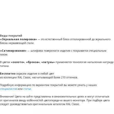
Виды покрытий
«Зеркальная полировка»
— это естественный блеск отполированной до зеркального
блеска нержавеющей стали.
«Сатинирование»
— шлифовка поверхности изделия с покрывается специальным
лаком.
В цветах
«золото»
,
«бронза»
,
«латунь»
применяется технология напыления нитрида
титана
.
Бесплатно
окрасим изделие в любой цвет
из коллекции RAL Classic, насчитывающей более 210 оттенков.
Подробную информацию по вариантам покрытий вы можете узнать у наших
специалистов
или
статье
.
Внимание! Цвета на сайте представлены в ознакомительных целях и могут отличаться
от оригиналов ввиду особенностей цветопередачи вашего монитора. При подборе цвета
следует руководствоваться оригинальным каталогом RAL Classic.