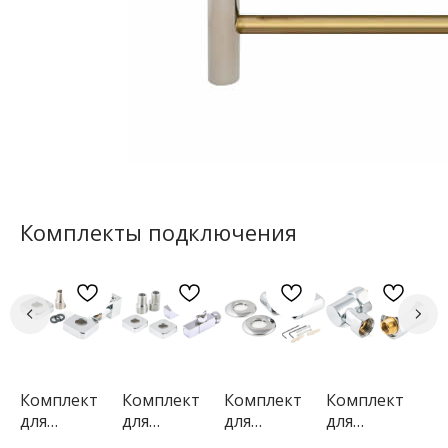
Комплекты подключения
Комплект
Комплект
Комплект
Комплект
Ко
для
для
для
для
дл
ни
подключени
подключени
подключени
подключени
по