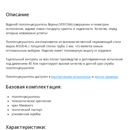
Описание
Водяной полотенцесушитель Верона (VERONA) совершенен в геометрии
исполнения, задавая новые стандарты красоты и надежности. Качество, перед
которым невозможно устоять!
Полотенцесушитель изготавливается из высококачественной нержавеющей стали
марки AISI304L с толщиной стенки трубы 2 мм, что является самым
оптимальным выбором. Изделие имеет полимерную защиту от коррозии.
Тщательный контроль на всех этапах производства и долговременные испытания
под давлением 40 Атм гарантируют высокое качество и долгий срок службы
полотенцесушителя.
Полотенцесушитель доступен в
электрическом исполнении
и
других размерах
.
Базовая комплектация:
полотенцесушитель
телескопическое крепление
кран Маевского
технический паспорт
упаковочная коробка
Характеристики: