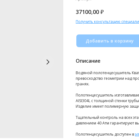
₽
37100,00
Получить консультацию специали
Добавить в корзину
Описание
Водяной полотенцесушитель Кват
превосходство геометрии над про
гранях.
Полотенцесушитель изготавливае
AISI304L с толщиной стенки труб
Изделие имеет полимерную защит
Тщательный контроль на всех эт
давлением 40 Атм гарантируют вы
Полотенцесушитель доступен в
э