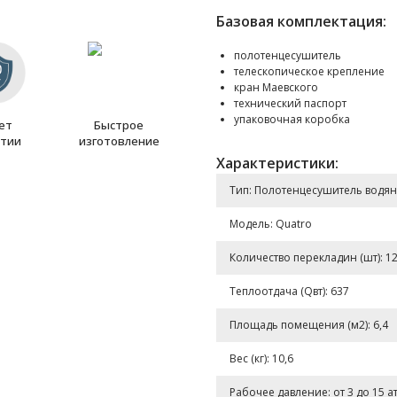
Базовая комплектация:
полотенцесушитель
телескопическое крепление
кран Маевского
технический паспорт
упаковочная коробка
лет
Быстрое
нтии
изготовление
Характеристики:
Тип: Полотенцесушитель водя
Модель: Quatro
Количество перекладин (шт): 1
Теплоотдача (Qвт): 637
Площадь помещения (м2): 6,4
Вес (кг): 10,6
Рабочее давление: от 3 до 15 а