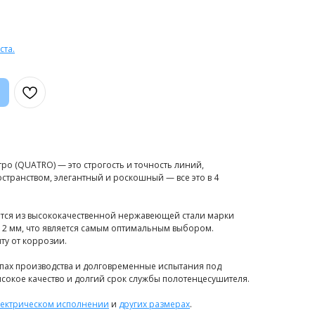
ста.
ро (QUATRO) — это строгость и точность линий,
странством, элегантный и роскошный — все это в 4
тся из высококачественной нержавеющей стали марки
ы 2 мм, что является самым оптимальным выбором.
у от коррозии.
апах производства и долговременные испытания под
сокое качество и долгий срок службы полотенцесушителя.
лектрическом исполнении
и
других размерах
.