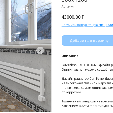
Артикул:
₽
43000,00
Получить консультацию специали
Добавить в корзину
Описание
SAN#nbspREMO DESIGN - дизайн-р
Оригинальная модель создаёт впе
Дизайн-радиатор Сан Ремо Дизай
из высококачественной нержавеющ
что является самым оптимальны
от коррозии.
Тщательный контроль на всех эт
давлением 40 Атм гарантируют вы