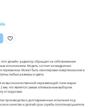
ста.
- этот дизайн- радиатор обращает на себя внимание
ым исполнением. Модель состоит из квадратных
х перемычках. Может быть смонтирован в вертикальном и
тупны любые размеры и цвета.
я из высококачественной нержавеющей стали марки
ы 2 мм, что является самым оптимальным выбором.
у от коррозии.
апах производства и долговременные испытания под
сокое качество и долгий срок службы полотенцесушителя.