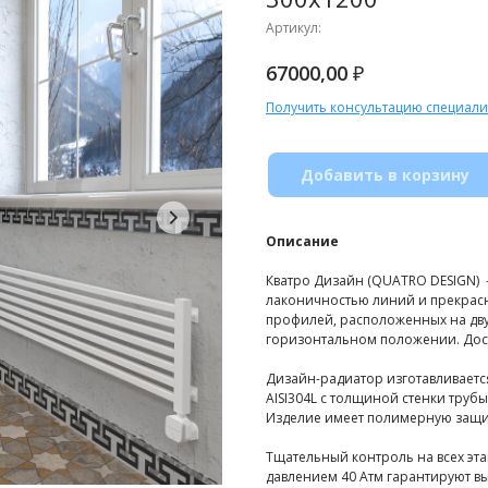
Артикул:
₽
67000,00
Получить консультацию специали
Добавить в корзину
Описание
Кватро Дизайн (QUATRO DESIGN) 
лаконичностью линий и прекрасн
профилей, расположенных на дву
горизонтальном положении. Дос
Дизайн-радиатор изготавливаетс
AISI304L с толщиной стенки труб
Изделие имеет полимерную защит
Тщательный контроль на всех эт
давлением 40 Атм гарантируют вы