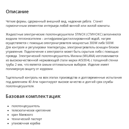
Описание
Четкие формы, сдержанный внешний вид, надежная работа. Станет
гармоничным элементом интерьера любой ванной или жилой комнаты.
Жидкостные электрические полотенцесушители STINOX (СТИНОКС) заполняются
жидким теплоносителем – антифризом/дистиллированной водой, нагрев
осуществляется с помощью электронагревателя мощностью 300W либо 500W.
Для контроля и регулировки температуры, электронагреватель оснащен блоком
управления. Подключение к электросети может быть скрытым либо с помощью
провода. Электрический полотенцесушитель Милана (MILANA) изготавливается
из высококачественной нержавеющей стали марки AISI304L с толщиной стенки
трубы 2 мм, что является самым оптимальным выбором. Изделие имеет
полимерную защиту от коррозии.
Тщательный контроль на всех этапах производства и долговременные испытания
под давлением 40 Атм гарантируют высокое качество и долгий срок службы
полотенцесушителя.
Базовая комплектация:
полотенцесушитель
телескопическое крепление
кран Маевского
технический паспорт
упаковочная коробка