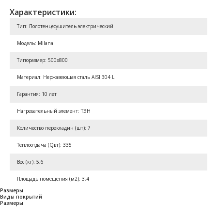
Характеристики:
Тип: Полотенцесушитель электрический
Модель: Milana
Типоразмер: 500x800
Материал: Нержавеющая сталь AISI 304 L
Гарантия: 10 лет
Нагревательный элемент: ТЭН
Количество перекладин (шт): 7
Теплоотдача (Qвт): 335
Вес (кг): 5,6
Площадь помещения (м2): 3,4
Размеры
Виды покрытий
Размеры