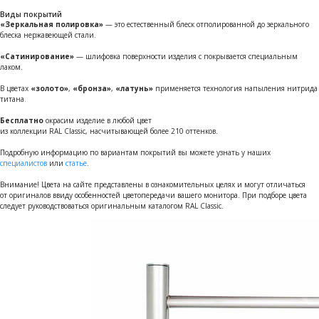
Виды покрытий
«Зеркальная полировка»
— это естественный блеск отполированной до зеркального
блеска нержавеющей стали.
«Сатинирование»
— шлифовка поверхности изделия с покрывается специальным
лаком.
В цветах
«золото»
,
«бронза»
,
«латунь»
применяется технология напыления нитрида
титана
.
Бесплатно
окрасим изделие в любой цвет
из коллекции RAL Classic, насчитывающей более 210 оттенков.
Подробную информацию по вариантам покрытий вы можете узнать у наших
специалистов
или
статье
.
Внимание! Цвета на сайте представлены в ознакомительных целях и могут отличаться
от оригиналов ввиду особенностей цветопередачи вашего монитора. При подборе цвета
следует руководствоваться оригинальным каталогом RAL Classic.