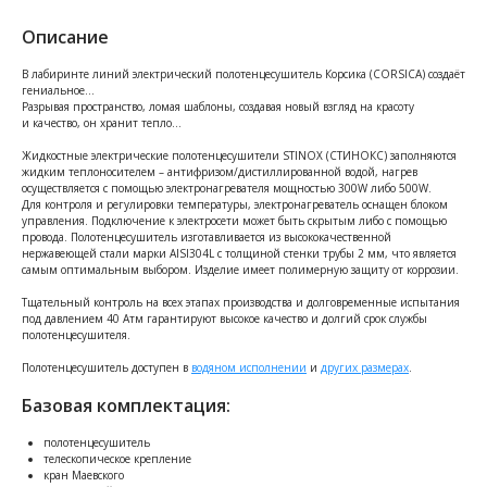
Описание
В лабиринте линий электрический полотенцесушитель Корсика (CORSICA) создаёт
гениальное…
Разрывая пространство, ломая шаблоны, создавая новый взгляд на красоту
и качество, он хранит тепло…
Жидкостные электрические полотенцесушители STINOX (СТИНОКС) заполняются
жидким теплоносителем – антифризом/дистиллированной водой, нагрев
осуществляется с помощью электронагревателя мощностью 300W либо 500W.
Для контроля и регулировки температуры, электронагреватель оснащен блоком
управления. Подключение к электросети может быть скрытым либо с помощью
провода. Полотенцесушитель изготавливается из высококачественной
нержавеющей стали марки AISI304L с толщиной стенки трубы 2 мм, что является
самым оптимальным выбором. Изделие имеет полимерную защиту от коррозии.
Тщательный контроль на всех этапах производства и долговременные испытания
под давлением 40 Атм гарантируют высокое качество и долгий срок службы
полотенцесушителя.
Полотенцесушитель доступен в
водяном исполнении
и
других размерах
.
Базовая комплектация:
полотенцесушитель
телескопическое крепление
кран Маевского