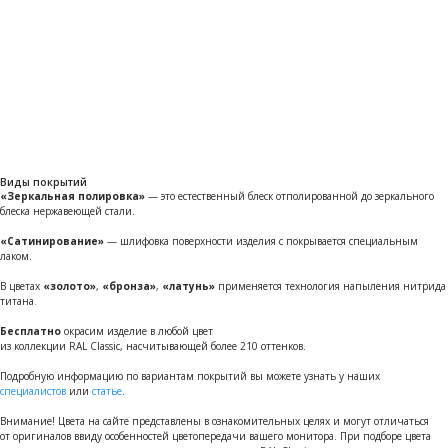
Виды покрытий
«Зеркальная полировка»
— это естественный блеск отполированной до зеркального
блеска нержавеющей стали.
«Сатинирование»
— шлифовка поверхности изделия с покрывается специальным
лаком.
В цветах
«золото»
,
«бронза»
,
«латунь»
применяется технология напыления нитрида
титана
.
Бесплатно
окрасим изделие в любой цвет
из коллекции RAL Classic, насчитывающей более 210 оттенков.
Подробную информацию по вариантам покрытий вы можете узнать у наших
специалистов
или
статье
.
Внимание! Цвета на сайте представлены в ознакомительных целях и могут отличаться
от оригиналов ввиду особенностей цветопередачи вашего монитора. При подборе цвета