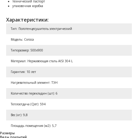
технический паспорт
упаковочная коробка
Характеристики:
Тип: Полотенцесушитель электрический
Модель: Corsica
Типоразмер: 500x900
Материал: Нержавеющая сталь AISI 304 L
Гарантия: 10 лет
Нагревательный элемент: ТЭН
Количество перекладин (шт): 6
Теплоотдача (Qвт): 594
Вес (кг): 9,8
Площадь помещения (м2): 5,7
Размеры
Виды покрытий