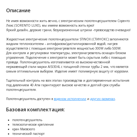
Описание
Не имея возможности жить вечно, с электрическим полотенцесушителем Соренто
Люкс (SORENTO LUXE), мы имеем возможность жить ярко!
Яркий дизайн, дерзкие грани, безукоризненные штрихи -превосходство очевидно!
Жидкостные электрические полотенцесушители STINOX (СТИНОКС) заполняются
жидким теплоносителем – антифризом/дистиллированной водой, нагрев
осуществляется с помощью электронагревателя мощностью 300W либо 500W.
Для контроля и регулировки температуры, электронагреватель оснащен блоком
управления. Подключение к электросети может быть скрытым либо с помощью
провода. Полотенцесушитель изготавливается из высококачественной
нержавеющей стали марки AISI304L с толщиной стенки трубы 2 мм, что является
самым оптимальным выбором. Изделие имеет полимерную защиту от коррозии.
Тщательный контроль на всех этапах производства и долговременные испытания
под давлением 40 Атм гарантируют высокое качество и долгий срок службы
полотенцесушителя.
Полотенцесушитель доступен в
водяном исполнении
и
других размерах
.
Базовая комплектация:
полотенцесушитель
телескопическое крепление
кран Маевского
технический паспорт