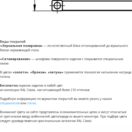
Виды покрытий
«Зеркальная полировка»
— это естественный блеск отполированной до зеркального
блеска нержавеющей стали.
«Сатинирование»
— шлифовка поверхности изделия с покрывается специальным
лаком.
В цветах
«золото»
,
«бронза»
,
«латунь»
применяется технология напыления нитрида
титана
.
Бесплатно
окрасим изделие в любой цвет
из коллекции RAL Classic, насчитывающей более 210 оттенков.
Подробную информацию по вариантам покрытий вы можете узнать у наших
специалистов
или
статье
.
Внимание! Цвета на сайте представлены в ознакомительных целях и могут отличаться
от оригиналов ввиду особенностей цветопередачи вашего монитора. При подборе цвета
следует руководствоваться оригинальным каталогом RAL Classic.