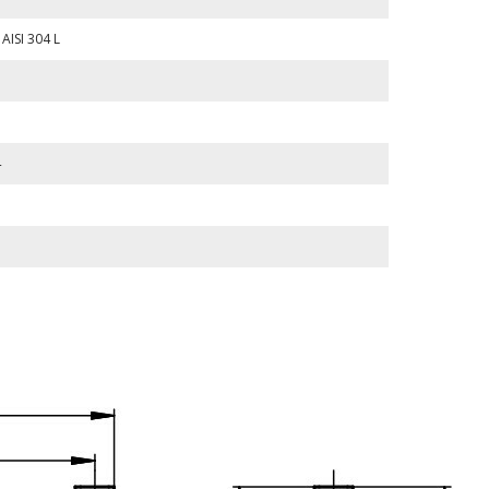
ISI 304 L
4