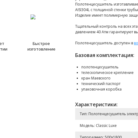
Полотенцесушитель изготавливае
AISI304L с толщиной стенки труб
Изделие имеет полимерную защит
Тщательный контроль на всех эт
давлением 40 Атм гарантируют вы
Полотенцесушитель доступен в
в
лет
Быстрое
нтии
изготовление
Базовая комплектация:
полотенцесушитель
телескопическое крепление
кран Маевского
технический паспорт
упаковочная коробка
Характеристики:
Тип: Полотенцесушитель элект
Модель: Classic Luxe
Типоразмер: 500x1800