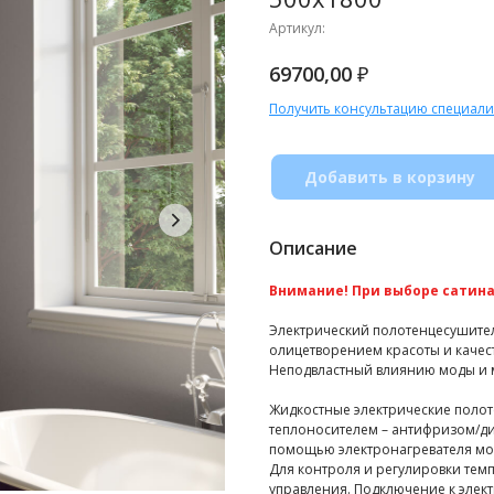
Артикул:
₽
69700,00
Получить консультацию специали
Добавить в корзину
Описание
Внимание! При выборе сатина 
Электрический полотенцесушитель
олицетворением красоты и качест
Неподвластный влиянию моды и м
Жидкостные электрические поло
теплоносителем – антифризом/ди
помощью электронагревателя м
Для контроля и регулировки тем
управления. Подключение к элек