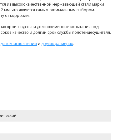
тся из высококачественной нержавеющей стали марки
ы 2 мм, что является самым оптимальным выбором.
у от коррозии.
апах производства и долговременные испытания под
сокое качество и долгий срок службы полотенцесушителя.
одяном исполнении
и
других размерах
.
рический