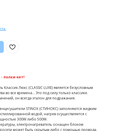
ста.
- полки нет!
 Классик Люкс (CLASSIC LUXE) является безусловным
ва во все времена… Это под силу только классике.
нений, он всегда эталон для подражания.
тенцесушители STINOX (СТИНОКС) заполняются жидким
стиллированной водой, нагрев осуществляется с
ощностью 300W либо 500W.
пературы, электронагреватель оснащен блоком
тросети может быть скрытым либо с помощью провода.