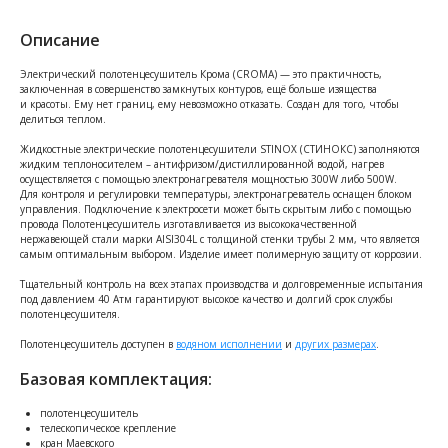
Описание
Электрический полотенцесушитель Крома (CROMA) — это практичность,
заключенная в совершенство замкнутых контуров, ещё больше изящества
и красоты. Ему нет границ, ему невозможно отказать. Создан для того, чтобы
делиться теплом.
Жидкостные электрические полотенцесушители STINOX (СТИНОКС) заполняются
жидким теплоносителем – антифризом/дистиллированной водой, нагрев
осуществляется с помощью электронагревателя мощностью 300W либо 500W.
Для контроля и регулировки температуры, электронагреватель оснащен блоком
управления. Подключение к электросети может быть скрытым либо с помощью
провода Полотенцесушитель изготавливается из высококачественной
нержавеющей стали марки AISI304L с толщиной стенки трубы 2 мм, что является
самым оптимальным выбором. Изделие имеет полимерную защиту от коррозии.
Тщательный контроль на всех этапах производства и долговременные испытания
под давлением 40 Атм гарантируют высокое качество и долгий срок службы
полотенцесушителя.
Полотенцесушитель доступен в
водяном исполнении
и
других размерах
.
Базовая комплектация:
полотенцесушитель
телескопическое крепление
кран Маевского