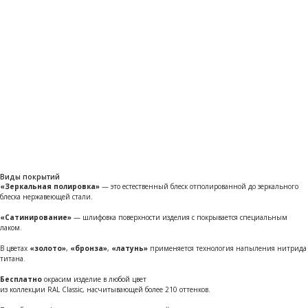
Виды покрытий
«Зеркальная полировка»
— это естественный блеск отполированной до зеркального
блеска нержавеющей стали.
«Сатинирование»
— шлифовка поверхности изделия с покрывается специальным
лаком.
В цветах
«золото»
,
«бронза»
,
«латунь»
применяется технология напыления нитрида
титана
.
Бесплатно
окрасим изделие в любой цвет
из коллекции RAL Classic, насчитывающей более 210 оттенков.