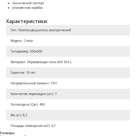
технический паспорт
упаковочная коробка
Характеристики:
Тип: Полотенцесушитель электрический
Модель: Croma
Типоразмер: 500x900
Материал: Нержавеющая сталь AISI 304 L
Гарантия: 10 лет
Нагревательный элемент: ТЭН
Количество перекладин (шт): 7
Теплоотдача (Qвт): 490
Вес (кг): 8,2
Площадь помещения (м2): 4,7
Размеры