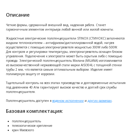
Описание
Четкие формы, сдержанный внешний вид, надежная работа. Станет
гармоничным элементом интерьера любой ванной или жилой комнаты.
Жидкостные электрические полотенцесушители STINOX (СТИНОКС) заполняются
жидким теплоносителем – антифризом/дистиллированной водой, нагрев
осуществляется с помощью электронагревателя мощностью 300W либо 500W.
Для контроля и регулировки температуры, электронагреватель оснащен блоком
управления. Подключение к электросети может быть скрытым либо с помощью
провода. Электрический полотенцесушитель Милана (MILANA) изготавливается
из высококачественной нержавеющей стали марки AISI304L с толщиной стенки
трубы 2 мм, что является самым оптимальным выбором. Изделие имеет
полимерную защиту от коррозии.
Тщательный контроль на всех этапах производства и долговременные испытания
под давлением 40 Атм гарантируют высокое качество и долгий срок службы
полотенцесушителя.
Полотенцесушитель доступен в
водяном исполнении
и
других размерах
.
Базовая комплектация:
полотенцесушитель
телескопическое крепление
кран Маевского