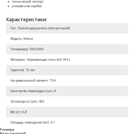
технический паспорт
упаковочная коробка
Характеристики:
Тип: Полотенцесушитель электрический
Модель: Milana
Типоразмер: 500x1000
Материал: Нержавеющая сталь AISI 304 L
Гарантия: 10 лет
Нагревательный элемент: ТЭН
Количество перекладин (шт): 8
Теплоотдача (Qвт): 405
Вес (кг): 6,8
Площадь помещения (м2): 4,1
Размеры
Виды покрытий