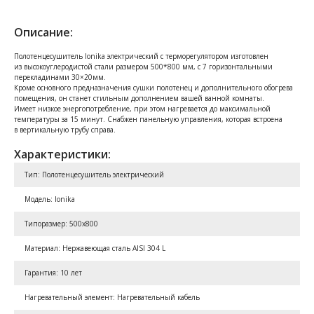
Описание:
Полотенцесушитель Ionika электрический с терморегулятором изготовлен
из высокоуглеродистой стали размером 500*800 мм, с 7 горизонтальными
перекладинами 30×20мм.
Кроме основного предназначения сушки полотенец и дополнительного обогрева
помещения, он станет стильным дополнением вашей ванной комнаты.
Имеет низкое энергопотребление, при этом нагревается до максимальной
температуры за 15 минут. Снабжен панельную управления, которая встроена
в вертикальную трубу справа.
Характеристики:
Тип: Полотенцесушитель электрический
Модель: Ionika
Типоразмер: 500x800
Материал: Нержавеющая сталь AISI 304 L
Гарантия: 10 лет
Нагревательный элемент: Нагревательный кабель